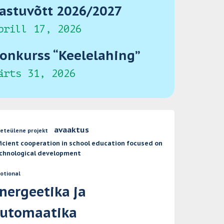
astuvõtt 2026/2027
prill 17, 2026
onkurss “Keelelahing”
ärts 31, 2026
avaaktus
neteülene projekt
ficient cooperation in school education focused on
chnological development
otional
nergeetika ja
utomaatika