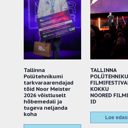
Tallinna
TALLINNA
Polütehnikumi
POLÜTEHNIK
tarkvaraarendajad
FILMIFESTIVA
tõid Noor Meister
KOKKU
2026 võistluselt
NOORED FILM
hõbemedali ja
ID
tugeva neljanda
koha
Loe edas