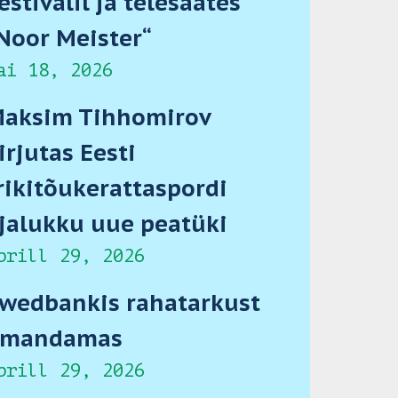
estivalil ja telesaates
Noor Meister“
ai 18, 2026
aksim Tihhomirov
irjutas Eesti
rikitõukerattaspordi
jalukku uue peatüki
prill 29, 2026
wedbankis rahatarkust
omandamas
prill 29, 2026