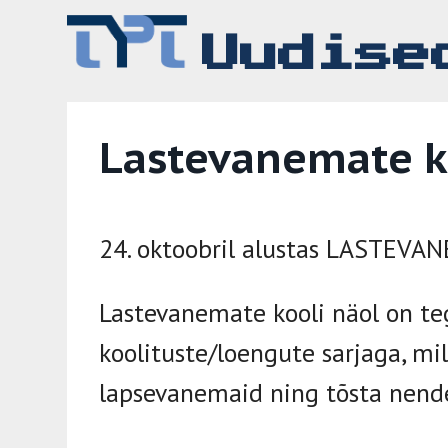
Skip
to
Uudise
content
Lastevanemate k
24. oktoobril alustas LASTEVA
Lastevanemate kooli näol on te
koolituste/loengute sarjaga, mi
lapsevanemaid ning tõsta nende