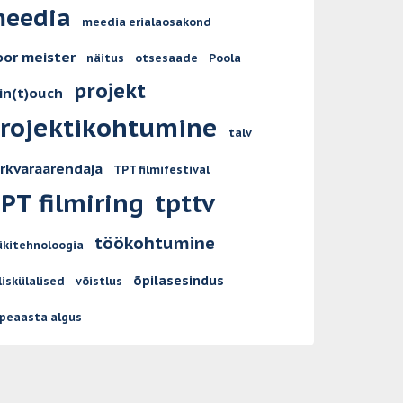
eedia
meedia erialaosakond
or meister
näitus
otsesaade
Poola
projekt
in(t)ouch
rojektikohtumine
talv
rkvaraarendaja
TPT filmifestival
PT filmiring
tpttv
töökohtumine
ükitehnoloogia
õpilasesindus
liskülalised
võistlus
peaasta algus