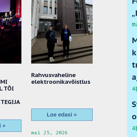
F
„
m
M
k
t
Rahvusvaheline
a
UMI
elektroonikavõistlus
L TÕI
a
ITEGIJA
S
Loe edasi »
i »
a
mai 25, 2026