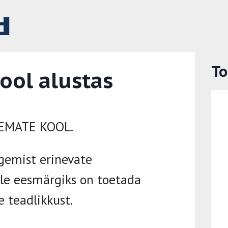
d
To
ool alustas
NEMATE KOOL.
gemist erinevate
lle eesmärgiks on toetada
 teadlikkust.