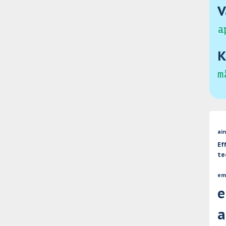
V
a
K
m
ai
Ef
te
em
e
a