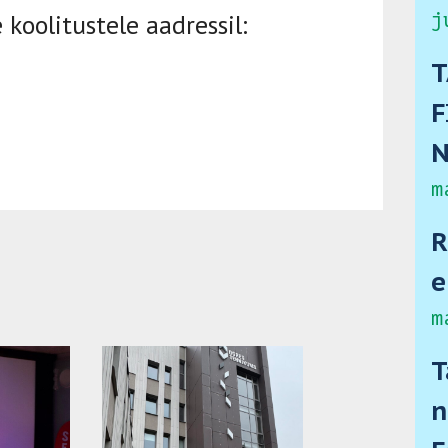
koolitustele aadressil:
j
T
F
N
m
R
e
m
T
n