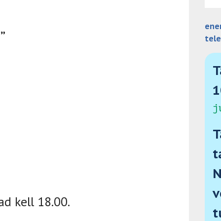
ene
”
tel
T
1
j
T
t
N
v
ad kell 18.00.
t