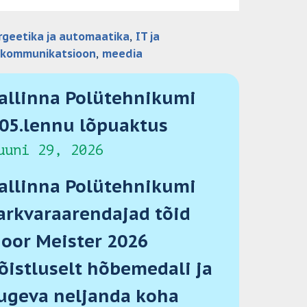
rgeetika ja automaatika
, 
IT ja
ekommunikatsioon
, 
meedia
allinna Polütehnikumi
05.lennu lõpuaktus
uuni 29, 2026
allinna Polütehnikumi
arkvaraarendajad tõid
oor Meister 2026
õistluselt hõbemedali ja
ugeva neljanda koha