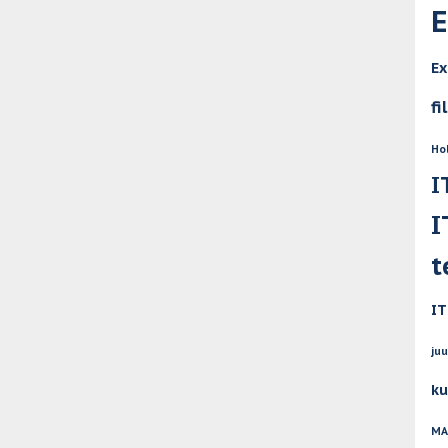
E
Ex
fi
Ho
I
I
t
IT
ju
ku
MA