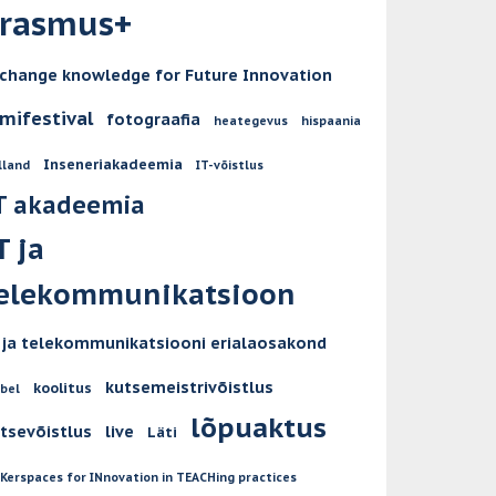
rasmus+
change knowledge for Future Innovation
lmifestival
fotograafia
heategevus
hispaania
Inseneriakadeemia
lland
IT-võistlus
T akadeemia
T ja
elekommunikatsioon
 ja telekommunikatsiooni erialaosakond
kutsemeistrivõistlus
koolitus
ubel
lõpuaktus
tsevõistlus
live
Läti
Kerspaces for INnovation in TEACHing practices