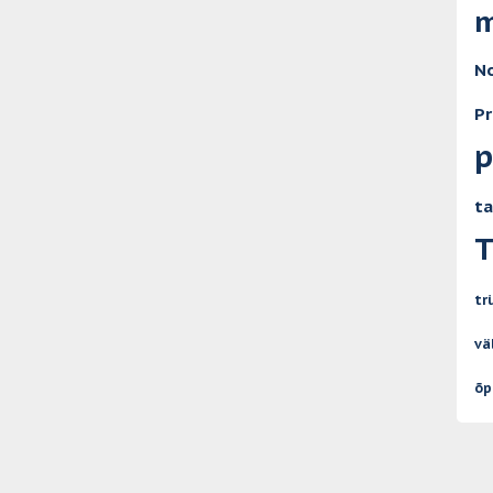
m
No
Pr
p
ta
T
tr
vä
õp