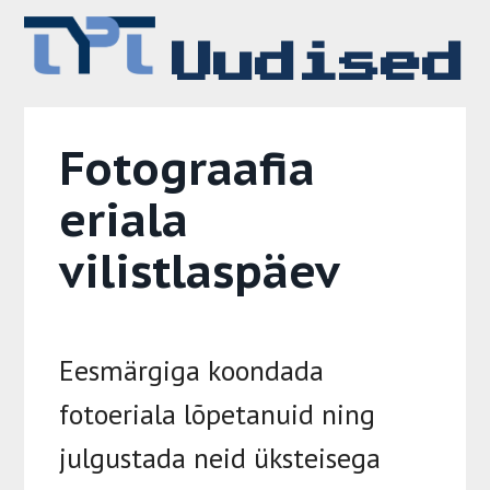
Skip
to
Uudised
content
Fotograafia
eriala
vilistlaspäev
Eesmärgiga koondada
fotoeriala lõpetanuid
ning
julgustada neid üksteisega