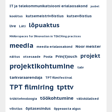
IT ja telekommunikatsiooni erialaosakond
juubel
kutsemeistrivõistlus
kutsevõistlus
koolitus
lõpuaktus
live
Läti
MAKerspaces for INnovation in TEACHing practices
meedia
Noor meister
meedia erialaosakond
projekt
Prin(t)ouch
näitus
otsesaade
Poola
projektikohtumine
talv
tarkvaraarendaja
TPT filmifestival
TPT filmiring
tpttv
töökohtumine
trükitehnoloogia
väliskülalised
õpilasesindus
võistlus
õppeaasta algus