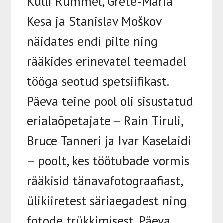
Külli Rummel, Grete-Maria
Kesa ja Stanislav Moškov
näidates endi pilte ning
rääkides erinevatel teemadel
tööga seotud spetsiifikast.
Päeva teine pool oli sisustatud
erialaõpetajate – Rain Tiruli,
Bruce Tanneri ja Ivar Kaselaidi
– poolt, kes töötubade vormis
rääkisid tänavafotograafiast,
ülikiiretest säriaegadest ning
fotode trükkimisest. Päeva