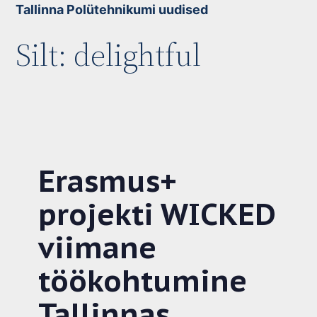
Skip
Tallinna Polütehnikumi uudised
to
Silt:
delightful
content
Erasmus+
projekti WICKED
viimane
töökohtumine
Tallinnas